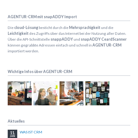
AGENTUR-CRM mit snapADDY Import
Die
cloud-Lösung
besticht durch die
Mehrsprachigkeit
und die
Leichtigkeit
des Zugriffs über das Internet bei der Nutzung aller Daten.
Über die API-Schnittstelle
snappADDY
und
snapADDY CeardScanner
können gegrabbte Adressen einfach und schnell in
AGENTUR-CRM
importiert werden.
Wichtige Infos über AGENTUR-CRM
Aktuelles
WAS IST CRM
11.
JAN