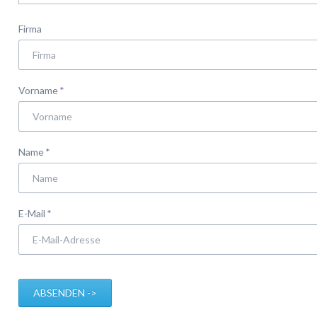
Firma
Pflichtfeld
Vorname
*
Pflichtfeld
Name
*
Pflichtfeld
E-Mail
*
ABSENDEN ->