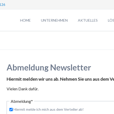
126
HOME
UNTERNEHMEN
AKTUELLES
LÖ
Unternehmen
CRE
TEAM
AG
Führungspersonal digital erfassen
DUS
CREARES für iPhone optimiert
[CO
Abmeldung Newsletter
Fördergeld-Beratung
Neue
Gründungsberatung
Hiermit melden wir uns ab. Nehmen Sie uns aus dem Ve
Veranstaltungen
Vielen Dank dafür.
Odoo ERP für klare Prozesse
Neues Förderprogramm für KI-Projekte
Pflichtfeld
Abmeldung
*
Hiermit melde ich mich aus dem Verteiler ab!