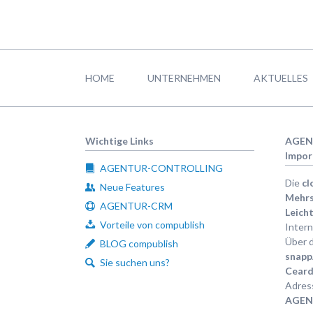
Navigation
überspringen
HOME
UNTERNEHMEN
AKTUELLES
Wichtige Links
AGEN
Impor
AGENTUR-CONTROLLING
Die
cl
Neue Features
Mehrs
AGENTUR-CRM
Leicht
Vorteile von compublish
Intern
Über d
BLOG compublish
snap
Sie suchen uns?
Ceard
Adress
AGEN