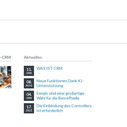
R-CRM
Aktuelles
WAS IST CRM
11.
JAN
Neue Funktionen Dank KI-
08.
Unterstützung
AUG
Emojis sind eine großartige
04.
Wahl für die Betreffzeile
JAN
Die Einbindung des Controllers
17.
ist erforderlich
DEZ