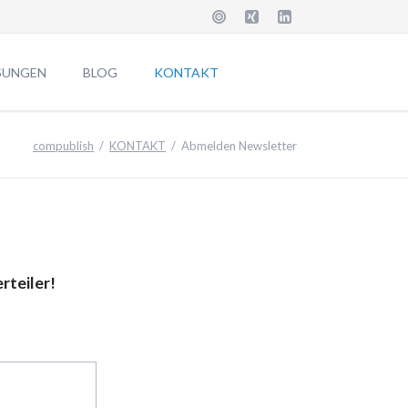
Navigation
überspringen
SUNGEN
BLOG
KONTAKT
ARES-CRM
Anschrift
compublish
KONTAKT
Abmelden Newsletter
ENTUR
Job & Karriere
Ti
MXE]
Download
 Features
Datenschutz
Impressum
rteiler!
Anfrage Informationen
Suche
Sitemap