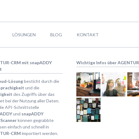
LÖSUNGEN
BLOG
KONTAKT
TUR-CRM mit snapADDY
Wichtige Infos über AGENTU
t
oud-Lösung
besticht durch die
prachigkeit
und die
igkeit
des Zugriffs über das
et bei der Nutzung aller Daten.
ie API-Schnittstelle
pADDY
und
snapADDY
Scanner
können gegrabbte
en einfach und schnell in
TUR-CRM
importiert werden.