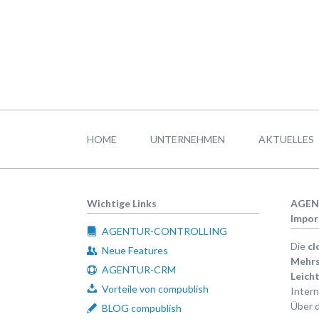
Navigation
überspringen
HOME
UNTERNEHMEN
AKTUELLES
Wichtige Links
AGEN
Impor
AGENTUR-CONTROLLING
Die
cl
Neue Features
Mehrs
AGENTUR-CRM
Leicht
Vorteile von compublish
Intern
Über d
BLOG compublish