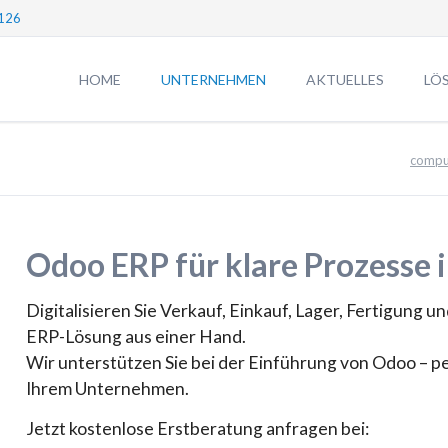
126
HOME
UNTERNEHMEN
AKTUELLES
LÖ
Unternehmen
CRE
compu
TEAM
AG
Führungspersonal digital erfassen
DUS
CREARES für iPhone optimiert
[CO
Odoo ERP für klare Prozesse 
Fördergeld-Beratung
Neue
Gründungsberatung
Digitalisieren Sie Verkauf, Einkauf, Lager, Fertigung
Veranstaltungen
ERP-Lösung aus einer Hand.
Wir unterstützen Sie bei der Einführung von Odoo – pe
Ihrem Unternehmen.
Neues Förderprogramm für KI-Projekte
Jetzt kostenlose Erstberatung anfragen bei: