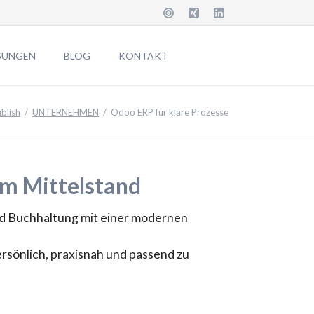
Navigation
überspringen
SUNGEN
BLOG
KONTAKT
ARES-CRM
Anschrift
blish
UNTERNEHMEN
Odoo ERP für klare Prozesse
ENTUR
Job & Karriere
Ti
Abmelden Newsletter
MXE]
Download
im Mittelstand
 Features
Datenschutz
Impressum
 und Buchhaltung mit einer modernen
Anfrage Informationen
rsönlich, praxisnah und passend zu
Suche
Sitemap