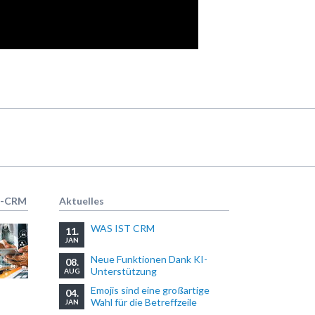
R-CRM
Aktuelles
WAS IST CRM
11.
JAN
Neue Funktionen Dank KI-
08.
Unterstützung
AUG
Emojis sind eine großartige
04.
Wahl für die Betreffzeile
JAN