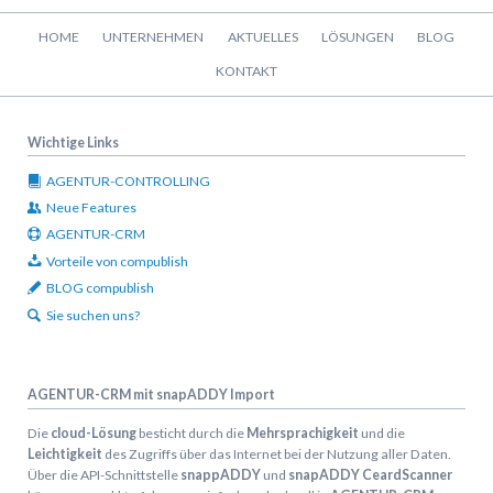
Navigation
HOME
UNTERNEHMEN
AKTUELLES
LÖSUNGEN
BLOG
überspringen
KONTAKT
Wichtige Links
AGENTUR-CONTROLLING
Neue Features
AGENTUR-CRM
Vorteile von compublish
BLOG compublish
Sie suchen uns?
AGENTUR-CRM mit snapADDY Import
Die
cloud-Lösung
besticht durch die
Mehrsprachigkeit
und die
Leichtigkeit
des Zugriffs über das Internet bei der Nutzung aller Daten.
Über die API-Schnittstelle
snappADDY
und
snapADDY CeardScanner