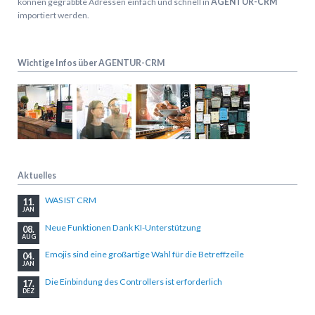
können gegrabbte Adressen einfach und schnell in
AGENTUR-CRM
importiert werden.
Wichtige Infos über AGENTUR-CRM
Aktuelles
WAS IST CRM
11.
JAN
Neue Funktionen Dank KI-Unterstützung
08.
AUG
Emojis sind eine großartige Wahl für die Betreffzeile
04.
JAN
Die Einbindung des Controllers ist erforderlich
17.
DEZ