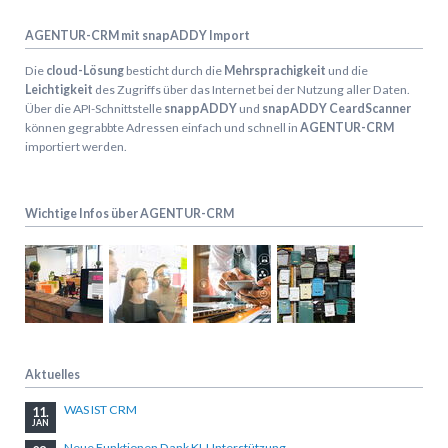
AGENTUR-CRM mit snapADDY Import
Die
cloud-Lösung
besticht durch die
Mehrsprachigkeit
und die
Leichtigkeit
des Zugriffs über das Internet bei der Nutzung aller Daten.
Über die API-Schnittstelle
snappADDY
und
snapADDY CeardScanner
können gegrabbte Adressen einfach und schnell in
AGENTUR-CRM
importiert werden.
Wichtige Infos über AGENTUR-CRM
Aktuelles
WAS IST CRM
11.
JAN
Neue Funktionen Dank KI-Unterstützung