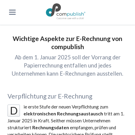
Wichtige Aspekte zur E-Rechnung von
compublish
Ab dem 1. Januar 2025 soll der Vorrang der
Papierrechnung entfallen und jedes
Unternehmen kann E-Rechnungen ausstellen.
Verpflichtung zur E-Rechnung
ie
erste
Stufe
der
neuen
Verpflichtung
zum
D
elektronischen
Rechnungsaustausch
tritt
am
1.
Januar
2025
in
Kraft.
Seither
müssen
Unternehmen
strukturiert
Rechnungsdaten
empfangen,
prüfen
und
verarbeiten
können.
Die
rechtssichere
Prüfung
stellt