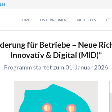
126
HOME
UNTERNEHMEN
AKTUELLES
LÖ
Unternehmen
CRE
rderung für Betriebe – Neue Rich
TEAM
AG
Führungspersonal digital erfassen
DUS
Innovativ & Digital (MID)“
CREARES für iPhone optimiert
[CO
Programm startet zum 01. Januar 2026
Fördergeld-Beratung
Neue
Gründungsberatung
Veranstaltungen
Odoo ERP für klare Prozesse
Neues Förderprogramm für KI-Projekte