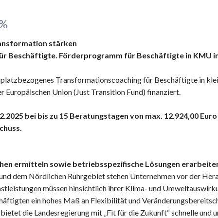
 %
ransformation stärken
r Beschäftigte.
Förderprogramm für Beschäftigte in KMU im
tsplatzbezogenes Transformationscoaching für Beschäftigte in kle
 Europäischen Union (Just Transition Fund) finanziert.
2025 bei bis zu 15 Beratungstagen von max. 12.924,00 Euro Z
chuss.
ächen ermitteln sowie betriebsspezifische Lösungen erarbeite
r und dem Nördlichen Ruhrgebiet stehen Unternehmen vor der Her
stleistungen müssen hinsichtlich ihrer Klima- und Umweltauswirku
äftigten ein hohes Maß an Flexibilität und Veränderungsbereitsch
ietet die Landesregierung mit „Fit für die Zukunft“ schnelle und 