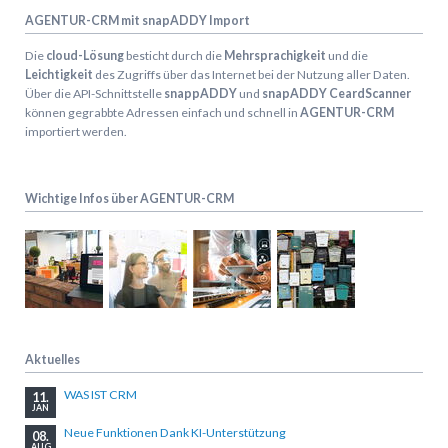
AGENTUR-CRM mit snapADDY Import
Die
cloud-Lösung
besticht durch die
Mehrsprachigkeit
und die
Leichtigkeit
des Zugriffs über das Internet bei der Nutzung aller Daten.
Über die API-Schnittstelle
snappADDY
und
snapADDY CeardScanner
können gegrabbte Adressen einfach und schnell in
AGENTUR-CRM
importiert werden.
Wichtige Infos über AGENTUR-CRM
Aktuelles
WAS IST CRM
11.
JAN
Neue Funktionen Dank KI-Unterstützung
08.
AUG