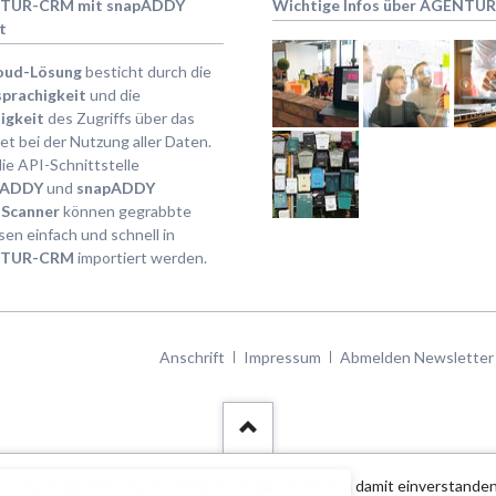
TUR-CRM mit snapADDY
Wichtige Infos über AGENTU
t
oud-Lösung
besticht durch die
prachigkeit
und die
igkeit
des Zugriffs über das
et bei der Nutzung aller Daten.
ie API-Schnittstelle
pADDY
und
snapADDY
Scanner
können gegrabbte
en einfach und schnell in
TUR-CRM
importiert werden.
Navigation
Anschrift
Impressum
Abmelden Newsletter
überspringen
e. Durch die Nutzung der Website erklären Sie sich damit einverstanden