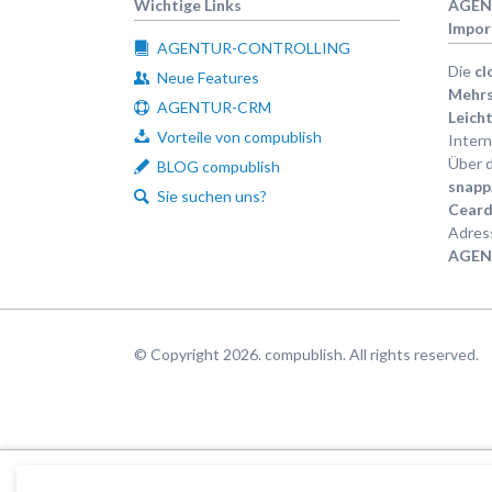
Wichtige Links
AGEN
Impor
AGENTUR-CONTROLLING
Die
cl
Neue Features
Mehrs
AGENTUR-CRM
Leicht
Vorteile von compublish
Intern
Über d
BLOG compublish
snap
Sie suchen uns?
Ceard
Adress
AGEN
© Copyright 2026. compublish. All rights reserved.
Cookies helfen uns bei der Bereitstellung unserer Websit